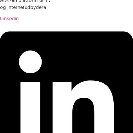
Alt-i-en platform til TV
og internetudbydere
Linkedin