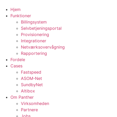
Skip
to
Hjem
content
Funktioner
Billingsystem
Selvbetjeningsportal
Provisionering
Integrationer
Netværksovervågning
Rapportering
Fordele
Cases
Fastspeed
ASOM-Net
SundbyNet
Altibox
Om Panther
Virksomheden
Partnere
Jobs