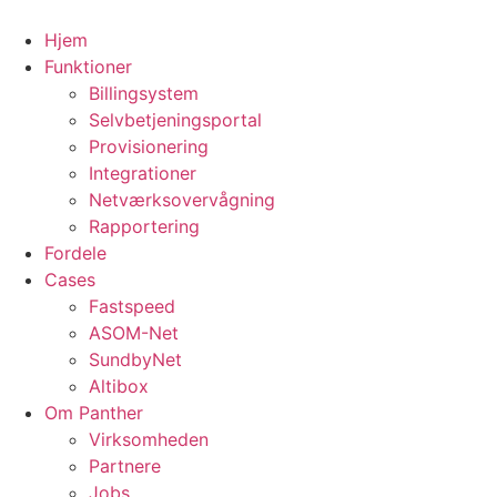
Skip
to
Hjem
content
Funktioner
Billingsystem
Selvbetjeningsportal
Provisionering
Integrationer
Netværksovervågning
Rapportering
Fordele
Cases
Fastspeed
ASOM-Net
SundbyNet
Altibox
Om Panther
Virksomheden
Partnere
Jobs