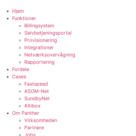
Skip
to
Hjem
content
Funktioner
Billingsystem
Selvbetjeningsportal
Provisionering
Integrationer
Netværksovervågning
Rapportering
Fordele
Cases
Fastspeed
ASOM-Net
SundbyNet
Altibox
Om Panther
Virksomheden
Partnere
Jobs